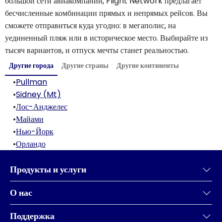
большой сети авиакомпаний, Flight Network предлагает
бесчисленные комбинации прямых и непрямых рейсов. Вы
сможете отправиться куда угодно: в мегаполис, на
уединенный пляж или в историческое место. Выбирайте из
тысяч вариантов, и отпуск мечты станет реальностью.
Другие города
Другие страны
Другие континенты
•
Pullman
•
Sidney (Mt)
•
Лос-Анджелес
•
Майами
•
Нью-Йорк
•
Орландо
Продукты и услуги
О нас
Поддержка